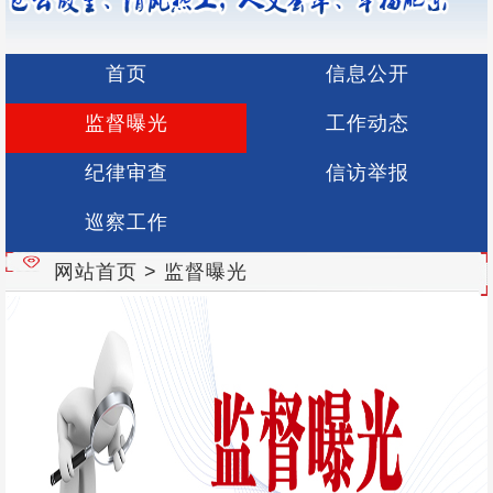
首页
信息公开
监督曝光
工作动态
纪律审查
信访举报
巡察工作
网站首页
>
监督曝光