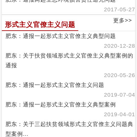
2017-05-27
更多>>
形式主义官僚主义问题
肥东：通报一起形式主义官僚主义典型问题
2020-12-28
肥东：关于扶贫领域形式主义官僚主义典型案例的
通报
2020-05-26
肥东：通报一起形式主义官僚主义问题
2019-07-04
肥东：通报一起形式主义官僚主义典型案例
2019-04-01
肥东：关于三起扶贫领域形式主义官僚主义问题典
型案例...