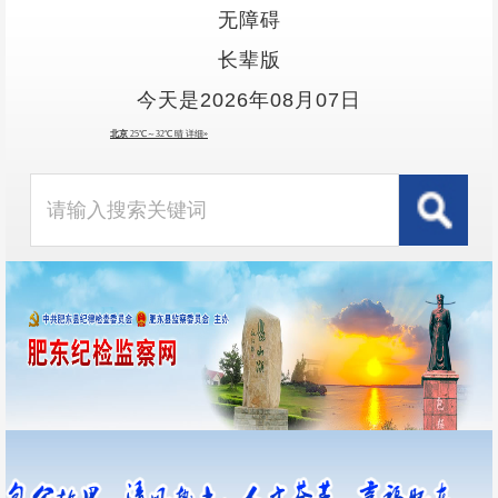
无障碍
长辈版
今天是2026年08月07日